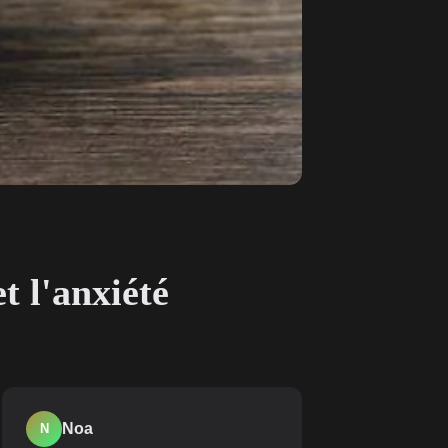
t l'anxiété
Noa
N